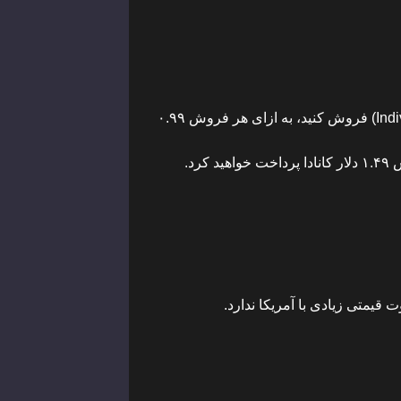
– آمازون آمریکا: هزینه اشتراک فروشنده حرفه‌ای (Professional) در آمریکا ماهانه ۳۹.۹۹ دلار است. اگر به صورت فردی (Individual) فروش کنید، به ازای هر فروش ۰.۹۹
 قیمتی زیادی با آمریکا ندارد.