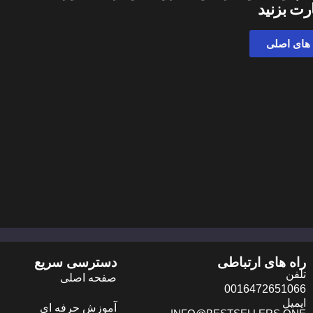
رت بزنید
 های اصلی
راه های ارتباطی
دسترسی سریع
تلفن
صفحه اصلی
0016472651066
ایمیل
آموزش حرفه ای